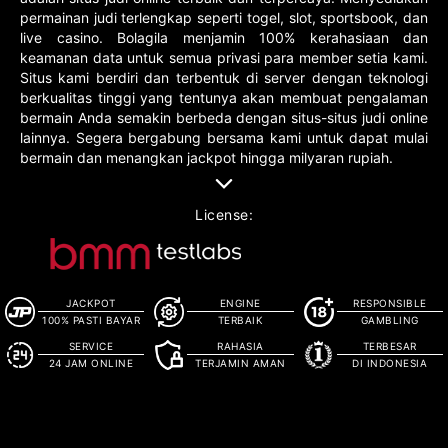
permainan judi terlengkap seperti togel, slot, sportsbook, dan
live casino. Bolagila menjamin 100% kerahasiaan dan
keamanan data untuk semua privasi para member setia kami.
Situs kami berdiri dan terbentuk di server dengan teknologi
berkualitas tinggi yang tentunya akan membuat pengalaman
bermain Anda semakin berbeda dengan situs-situs judi online
lainnya. Segera bergabung bersama kami untuk dapat mulai
bermain dan menangkan jackpot hingga milyaran rupiah.
License:
JACKPOT
ENGINE
RESPONSIBLE
100% PASTI BAYAR
TERBAIK
GAMBLING
SERVICE
RAHASIA
TERBESAR
24 JAM ONLINE
TERJAMIN AMAN
DI INDONESIA
© Copyright 2014 - 2026
. All Rights Reserved.