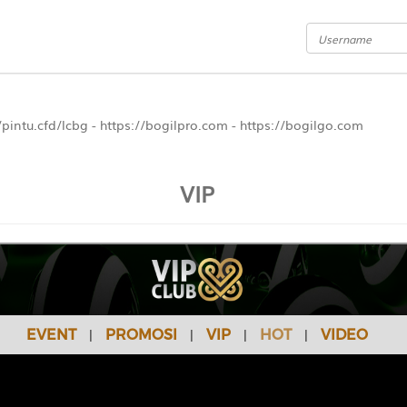
lcbg - https://bogilpro.com - https://bogilgo.com
VIP