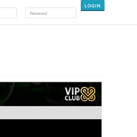
LOGIN