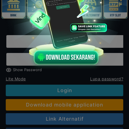
Silahkan login untuk mulai bermain
Show Password
Lite Mode
Lupa password?
Login
Download mobile application
Link Alternatif